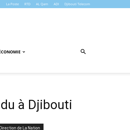
La Poste
RTD
AL Qarn
ADI
Djibouti Telecom
ÉCONOMIE
du à Djibouti
Direction de La Nation