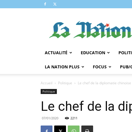
LA
NATION
ACTUALITÉ
EDUCATION
POLIT
LA NATION PLUS
FOCUS
PUB/
Accueil
Politique
Le chef de la diplomatie chinoise
Politique
Le chef de la di
07/01/2020
2211