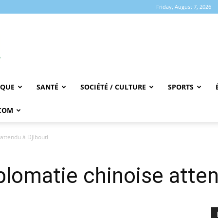
Friday, August 7, 2026
IQUE
SANTÉ
SOCIÉTÉ / CULTURE
SPORTS
COM
 attendu à Djibouti
plomatie chinoise atten