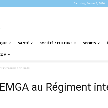
Saturday, August 8, 2026
IQUE
SANTÉ
SOCIÉTÉ / CULTURE
SPORTS
COM
t interarmes de Dikhil
CEMGA au Régiment int