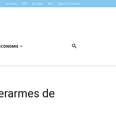
La Poste
RTD
AL Qarn
ADI
Djibouti Telecom
ÉCONOMIE
erarmes de