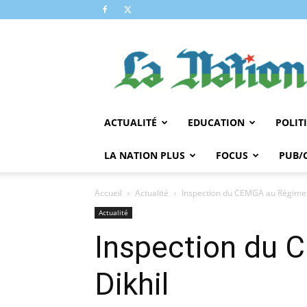
LA
NATION
ACTUALITÉ
EDUCATION
POLIT
LA NATION PLUS
FOCUS
PUB/
Accueil
Actualité
Inspection du CEMGA au Régimen
Actualité
Inspection du 
Dikhil