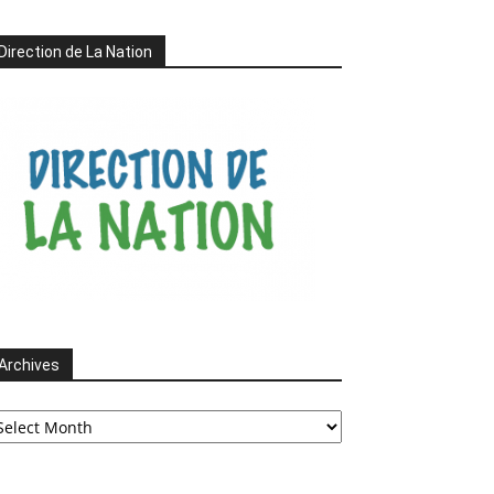
Direction de La Nation
Archives
chives