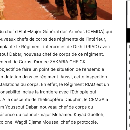
e du chef d’Etat –Major Général des Armées (CEMGA) qui
uveaux chefs de corps des régiments de l’intérieur,
t implanté le Régiment interarmes de Dikhil (RIAD) avec
ssouf Dabar, nouveau chef de corps de ce régiment,
 général de Corps d’armée ZAKARIA CHEICK
jectif de faire un point de situation de l’ensemble
n dotation dans ce régiment. Aussi, cette inspection
tallations du corps. En effet, le Régiment RIAD est un
sabilité inclue la frontière avec l’Ethiopie qui
e. A la descente de l’hélicoptère Dauphin, le CEMGA a
ahim Youssouf Dabar, nouveau chef de corps du
présence du colonel-major Mohamed Kayad Guelleh,
 colonel Wagdi Djama Moussa, chef de protocole.