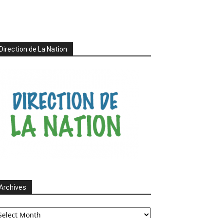
Direction de La Nation
Archives
chives