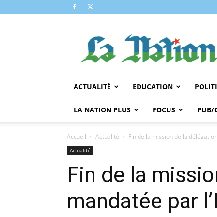
LA
NATION
ACTUALITÉ
EDUCATION
POLIT
LA NATION PLUS
FOCUS
PUB/
Accueil
Actualité
Fin de la mission de la délégatio
Actualité
Fin de la missio
mandatée par l’I