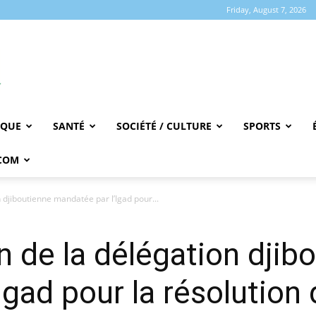
Friday, August 7, 2026
IQUE
SANTÉ
SOCIÉTÉ / CULTURE
SPORTS
COM
n djiboutienne mandatée par l’Igad pour...
n de la délégation djib
gad pour la résolution 