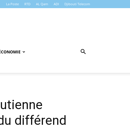
La Poste
RTD
AL Qarn
ADI
Djibouti Telecom
ÉCONOMIE
outienne
du différend