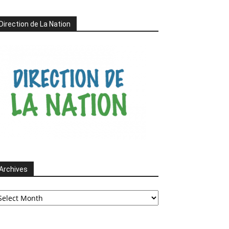
Direction de La Nation
Archives
chives