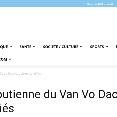
Friday, August 7, 2026
IQUE
SANTÉ
SOCIÉTÉ / CULTURE
SPORTS
COM
ao : Des stagiaires certifiés
outienne du Van Vo Dao
iés