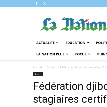
LA
NATION
ACTUALITÉ
EDUCATION
POLIT
LA NATION PLUS
FOCUS
PUB/
Accueil
Sports
Fédération djiboutienne du Van Vo D
Sports
Fédération djib
stagiaires certif