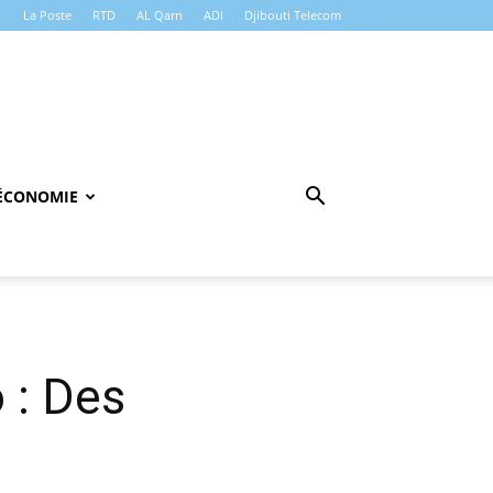
La Poste
RTD
AL Qarn
ADI
Djibouti Telecom
ÉCONOMIE
 : Des