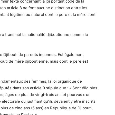
emier texte concernant la loi portant code de la
on article 8 ne font aucune distinction entre les
nfant légitime ou naturel dont le père et la mère sont
re transmet la nationalité djiboutienne comme le
 de Djibouti de parents inconnus. Est également
bouti de mère djiboutienne, mais dont le père est
ondamentaux des femmes, la loi organique de
utés dans son article 9 stipule que : « Sont éligibles
s, âgés de plus de vingt-trois ans et pourvus d’un
e électorale ou justifiant qu’ils devaient y être inscrits
s plus de cinq ans (5 ans) en République de Djibouti,
français ou l’arabe. »