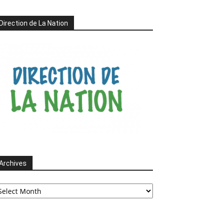
Direction de La Nation
Archives
chives