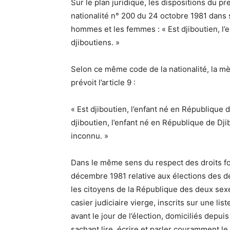
Sur le plan juridique, les dispositions du pr
nationalité n° 200 du 24 octobre 1981 dans s
hommes et les femmes : « Est djiboutien, l’e
djiboutiens. »
Selon ce même code de la nationalité, la mè
prévoit l’article 9 :
« Est djiboutien, l’enfant né en République
djiboutien, l’enfant né en République de Dji
inconnu. »
Dans le même sens du respect des droits f
décembre 1981 relative aux élections des dép
les citoyens de la République des deux sexe
casier judiciaire vierge, inscrits sur une list
avant le jour de l’élection, domiciliés depui
sachant lire, écrire et parler couramment le 