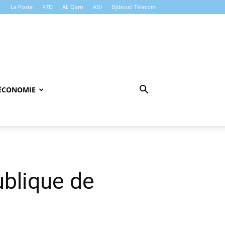
La Poste
RTD
AL Qarn
ADI
Djibouti Telecom
ÉCONOMIE
ublique de