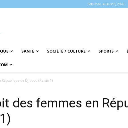
Saturday, August 8, 2026
IQUE
SANTÉ
SOCIÉTÉ / CULTURE
SPORTS
COM
 République de Djibouti (Partie 1)
oit des femmes en Rép
 1)