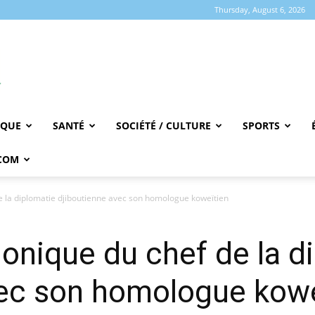
Thursday, August 6, 2026
IQUE
SANTÉ
SOCIÉTÉ / CULTURE
SPORTS
COM
e la diplomatie djiboutienne avec son homologue koweïtien
honique du chef de la d
vec son homologue kowe