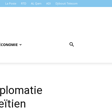
La Poste
RTD
AL Qarn
ADI
Djibouti Telecom
ÉCONOMIE
iplomatie
ïtien