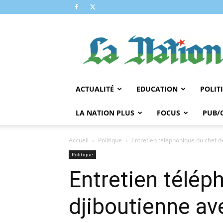
LA
NATION
ACTUALITÉ
EDUCATION
POLIT
LA NATION PLUS
FOCUS
PUB/
Accueil
Politique
Entretien téléphonique du chef d
Politique
Entretien télép
djiboutienne a