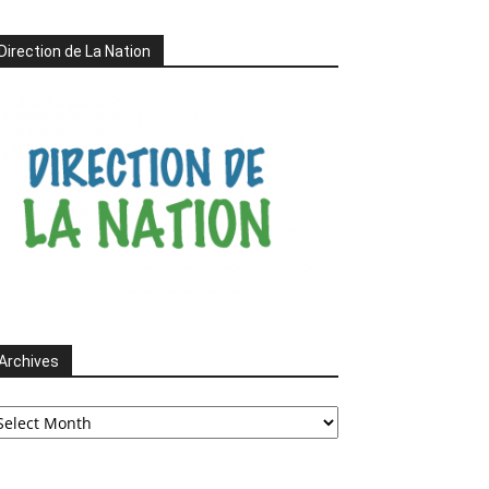
Direction de La Nation
Archives
chives