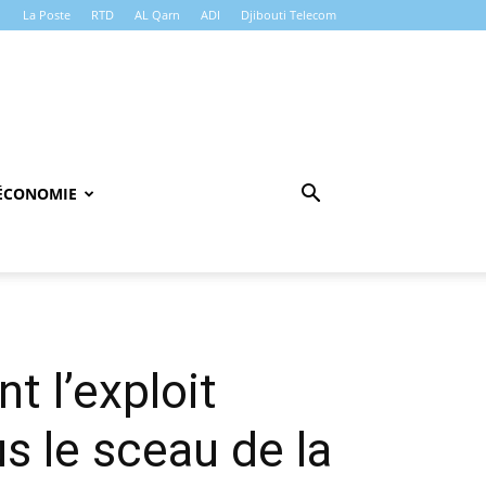
La Poste
RTD
AL Qarn
ADI
Djibouti Telecom
ÉCONOMIE
t l’exploit
us le sceau de la