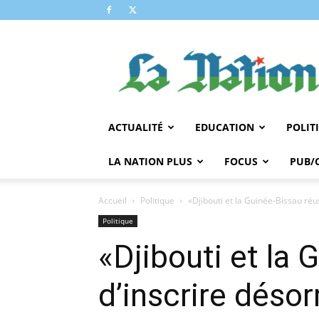
LA
NATION
ACTUALITÉ
EDUCATION
POLIT
LA NATION PLUS
FOCUS
PUB/
Accueil
Politique
«Djibouti et la Guinée-Bissau réus
Politique
«Djibouti et la 
d’inscrire désor