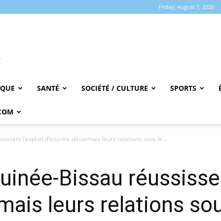
Friday, August 7, 2026
IQUE
SANTÉ
SOCIÉTÉ / CULTURE
SPORTS
COM
sissent l’exploit d’inscrire désormais leurs relations sous le...
Guinée-Bissau réussissen
mais leurs relations so