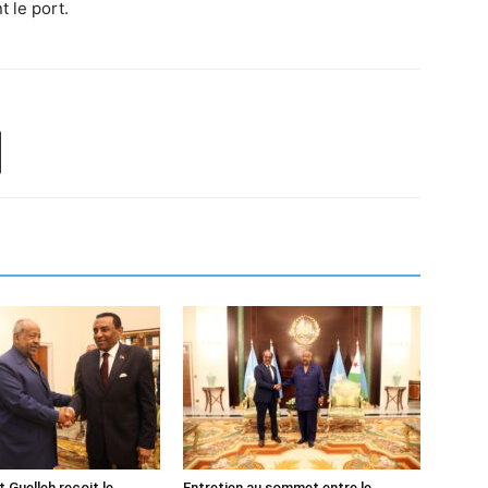
 le port.
 Guelleh reçoit le
Entretien au sommet entre le