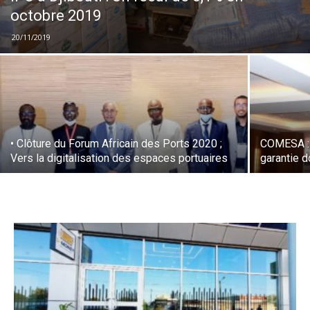
octobre 2019
20/11/2019
• Clôture du Forum Africain des Ports 2020 ;
COMESA : 
Vers la digitalisation des espaces portuaires
garantie 