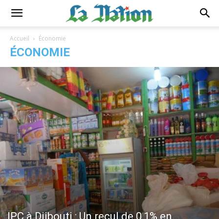
Accueil
Économie
ÉCONOMIE
IPC à Djibouti : Un recul de 0,1% en