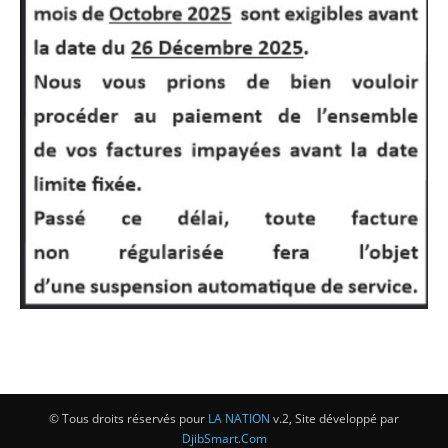
© Tous droits réservés pour
LA NATION
v.2, Site développé par
DjibSmart.Com