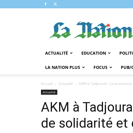
LA
NATION
ACTUALITÉ
EDUCATION
POLIT
LA NATION PLUS
FOCUS
PUB/
Accueil
Actualité
AKM à Tadjourah : La promotion de
Actualité
AKM à Tadjourah
de solidarité et