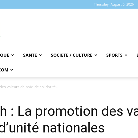
Thursday, August 6, 2026
IQUE
SANTÉ
SOCIÉTÉ / CULTURE
SPORTS
COM
s valeurs de paix, de solidarité...
 : La promotion des va
 d’unité nationales