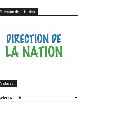
Direction de La Nation
Archives
chives