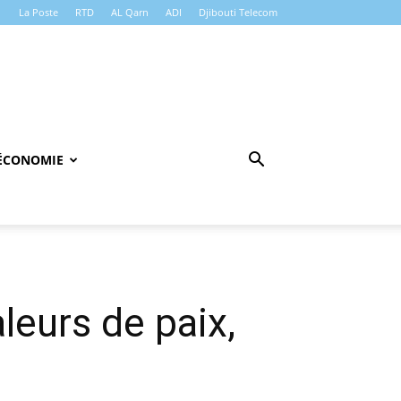
La Poste
RTD
AL Qarn
ADI
Djibouti Telecom
ÉCONOMIE
leurs de paix,