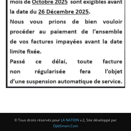
© Tous droits réservés pour
LA NATION
v.2, Site développé par
DjibSmart.Com