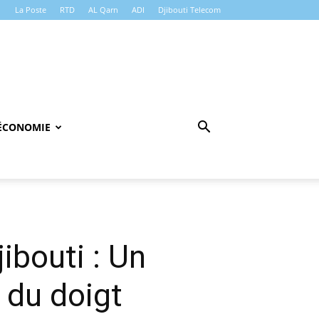
La Poste
RTD
AL Qarn
ADI
Djibouti Telecom
ÉCONOMIE
ibouti : Un
 du doigt