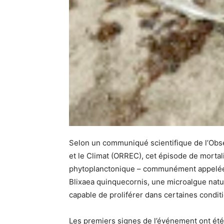
Selon un communiqué scientifique de l’Obs
et le Climat (ORREC), cet épisode de mortali
phytoplanctonique – communément appelée
Blixaea quinquecornis, une microalgue nat
capable de proliférer dans certaines condi
Les premiers signes de l’événement ont été c