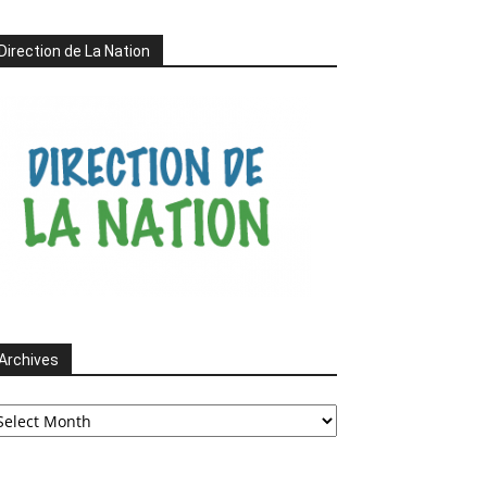
Direction de La Nation
Archives
chives