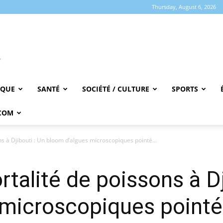
Thursday, August 6, 2026
IQUE
SANTÉ
SOCIÉTÉ / CULTURE
SPORTS
COM
s à Djibouti : Un bloom d’algues microscopiques pointé...
talité de poissons à Dj
microscopiques pointé