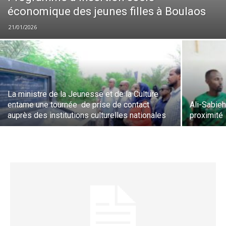
économique des jeunes filles à Boulaos
21/01/2026
La ministre de la Jeunesse et de la Culture
entame une tournée de prise de contact
Ali-Sabieh
auprès des institutions culturelles nationales
proximité