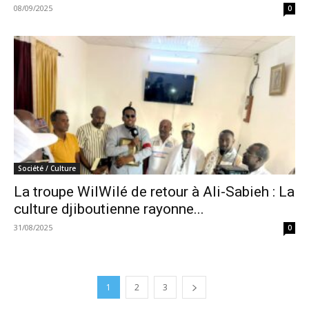
08/09/2025
0
Société / Culture
La troupe WilWilé de retour à Ali-Sabieh : La
culture djiboutienne rayonne...
31/08/2025
0
1
2
3