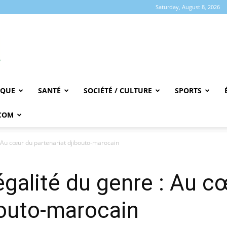
Saturday, August 8, 2026
IQUE
SANTÉ
SOCIÉTÉ / CULTURE
SPORTS
COM
: Au cœur du partenariat djibouto-marocain
égalité du genre : Au c
bouto-marocain