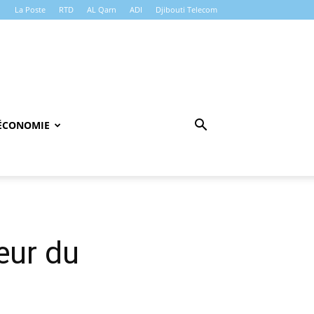
La Poste
RTD
AL Qarn
ADI
Djibouti Telecom
ÉCONOMIE
œur du