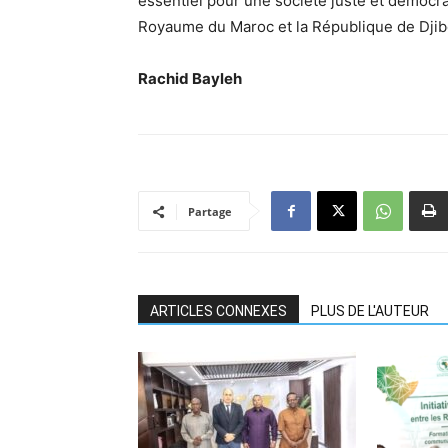
essentiel pour une société juste et démocrat
Royaume du Maroc et la République de Djib
Rachid Bayleh
Partage
ARTICLES CONNEXES
PLUS DE L'AUTEUR