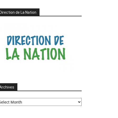
Direction de La Nation
Archives
chives