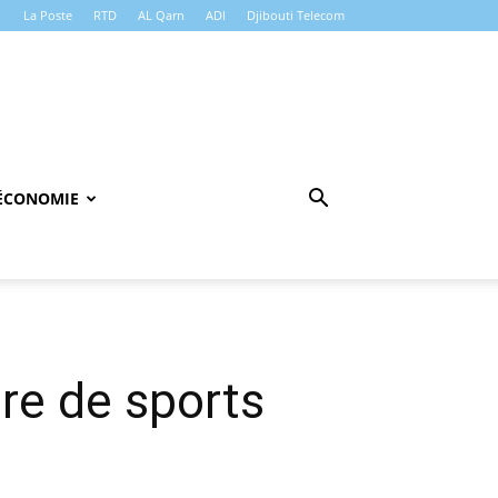
La Poste
RTD
AL Qarn
ADI
Djibouti Telecom
ÉCONOMIE
re de sports