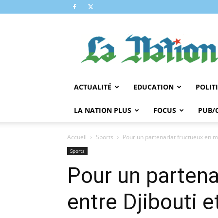
LA
NATION
ACTUALITÉ
EDUCATION
POLIT
LA NATION PLUS
FOCUS
PUB/
Accueil
Sports
Pour un partenariat fructueux en mat
Sports
Pour un partena
entre Djibouti e