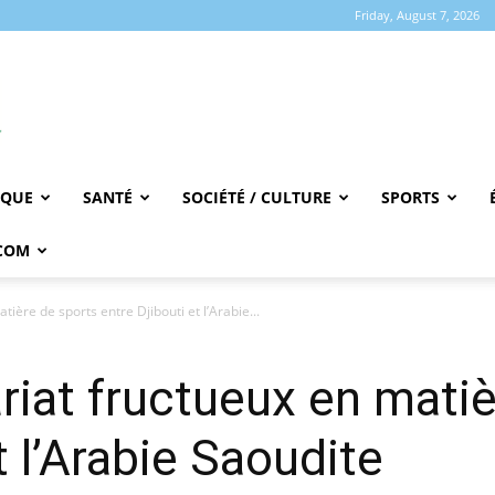
Friday, August 7, 2026
IQUE
SANTÉ
SOCIÉTÉ / CULTURE
SPORTS
COM
ière de sports entre Djibouti et l’Arabie...
riat fructueux en matiè
t l’Arabie Saoudite