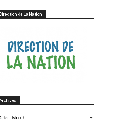
Direction de La Nation
Archives
chives