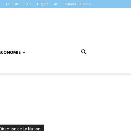
La Poste
RTD
AL Qarn
ADI
Djibouti Telecom
ÉCONOMIE
Direction de La Nation