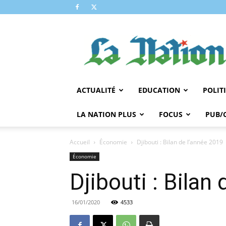
LA
NATION
ACTUALITÉ
EDUCATION
POLIT
LA NATION PLUS
FOCUS
PUB/
Accueil
Économie
Djibouti : Bilan de l’année 2019
Économie
Djibouti : Bilan
16/01/2020
4533