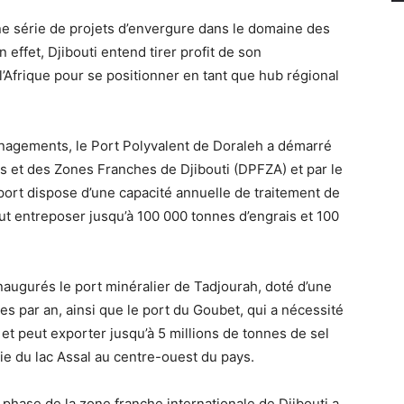
’une série de projets d’envergure dans le domaine des
 effet, Djibouti entend tirer profit de son
’Afrique pour se positionner en tant que hub régional
nagements, le Port Polyvalent de Doraleh a démarré
rts et des Zones Franches de Djibouti (DPFZA) et par le
port dispose d’une capacité annuelle de traitement de
ut entreposer jusqu’à 100 000 tonnes d’engrais et 100
naugurés le port minéralier de Tadjourah, doté d’une
es par an, ainsi que le port du Goubet, qui a nécessité
et peut exporter jusqu’à 5 millions de tonnes de sel
ie du lac Assal au centre-ouest du pays.
e phase de la zone franche internationale de Djibouti a