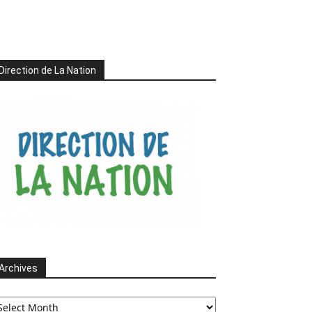
Direction de La Nation
Archives
chives