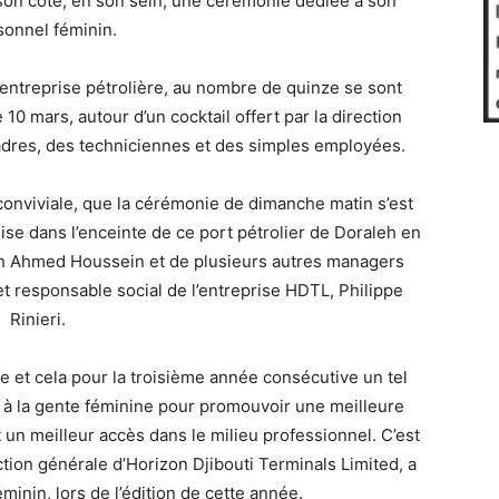
son côté, en son sein, une cérémonie dédiée à son
sonnel féminin.
 entreprise pétrolière, au nombre de quinze se sont
0 mars, autour d’un cocktail offert par la direction
cadres, des techniciennes et des simples employées.
onviviale, que la cérémonie de dimanche matin s’est
ise dans l’enceinte de ce port pétrolier de Doraleh en
in Ahmed Houssein et de plusieurs autres managers
et responsable social de l’entreprise HDTL, Philippe
Rinieri.
 et cela pour la troisième année consécutive un tel
 à la gente féminine pour promouvoir une meilleure
un meilleur accès dans le milieu professionnel. C’est
tion générale d’Horizon Djibouti Terminals Limited, a
minin, lors de l’édition de cette année.