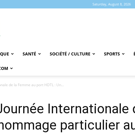
Saturday, August 8, 2026
IQUE
SANTÉ
SOCIÉTÉ / CULTURE
SPORTS
COM
onale de la Femme au port HDTL : Un...
Journée Internationale
hommage particulier a