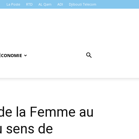
La Poste
RTD
AL Qarn
ADI
Djibouti Telecom
ÉCONOMIE
 de la Femme au
u sens de