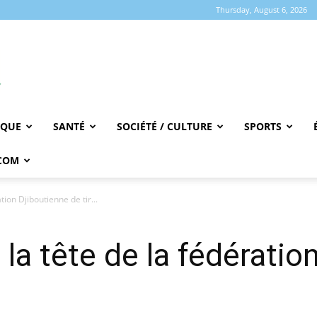
Thursday, August 6, 2026
IQUE
SANTÉ
SOCIÉTÉ / CULTURE
SPORTS
COM
tion Djiboutienne de tir...
à la tête de la fédérati