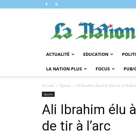
LA
NATION
ACTUALITÉ
EDUCATION
POLIT
LA NATION PLUS
FOCUS
PUB/
Accueil
Sports
Ali Ibrahim élu à la tête de la fédéra
Sports
Ali Ibrahim élu 
de tir à l’arc