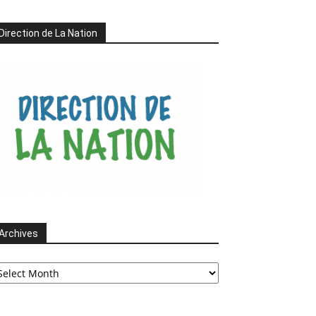
Direction de La Nation
Archives
chives