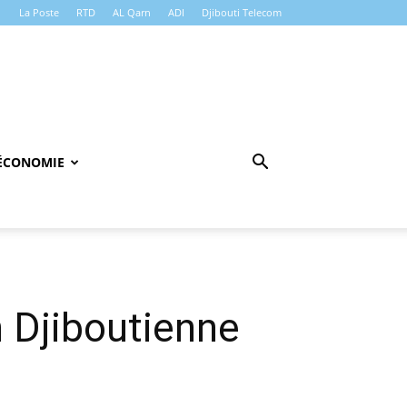
La Poste
RTD
AL Qarn
ADI
Djibouti Telecom
ÉCONOMIE
on Djiboutienne