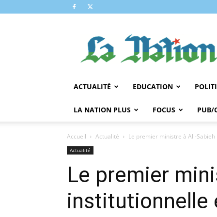
LA
NATION
ACTUALITÉ
EDUCATION
POLIT
LA NATION PLUS
FOCUS
PUB/
Accueil
Actualité
Le premier ministre à Ali-Sabieh :
Actualité
Le premier minis
institutionnelle