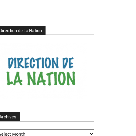
Direction de La Nation
Archives
chives