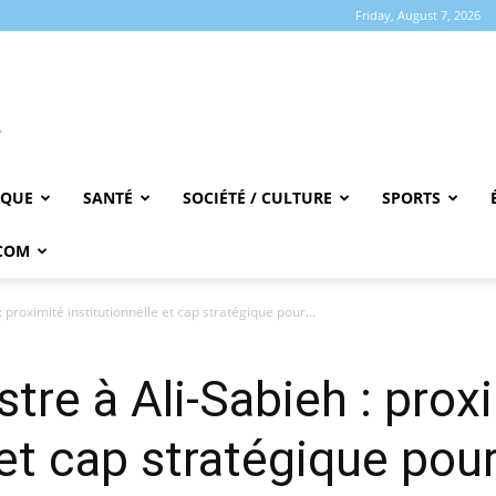
Friday, August 7, 2026
IQUE
SANTÉ
SOCIÉTÉ / CULTURE
SPORTS
COM
 proximité institutionnelle et cap stratégique pour...
tre à Ali-Sabieh : prox
 et cap stratégique pou