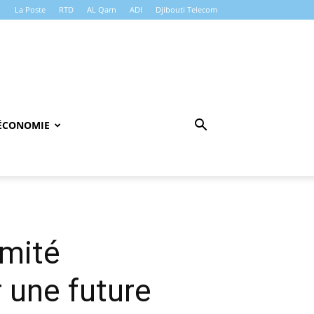
La Poste
RTD
AL Qarn
ADI
Djibouti Telecom
ÉCONOMIE
imité
r une future