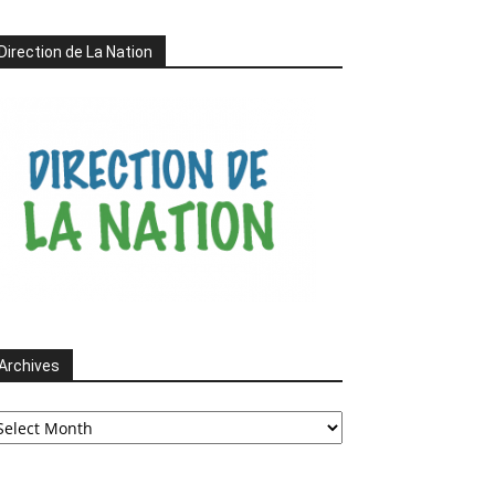
Direction de La Nation
Archives
chives