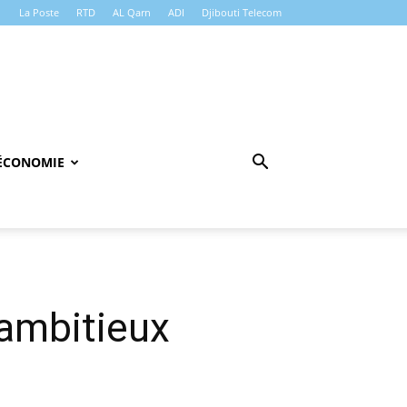
La Poste
RTD
AL Qarn
ADI
Djibouti Telecom
ÉCONOMIE
 ambitieux