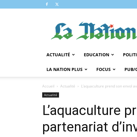
LA
NATION
ACTUALITÉ
EDUCATION
POLIT
LA NATION PLUS
FOCUS
PUB/
Accueil
Actualité
L’aquaculture prend son envol av
Actualité
L’aquaculture p
partenariat d’i