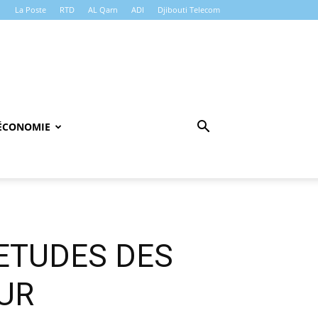
La Poste
RTD
AL Qarn
ADI
Djibouti Telecom
ÉCONOMIE
ETUDES DES
UR