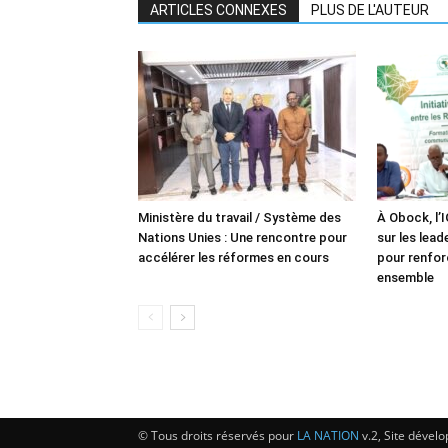
ARTICLES CONNEXES
PLUS DE L'AUTEUR
Ministère du travail / Système des
À Obock, l’
Nations Unies : Une rencontre pour
sur les lea
accélérer les réformes en cours
pour renforc
ensemble
© Tous droits réservés pour
LA NATION
v.2, Site dével