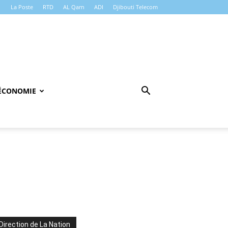
La Poste
RTD
AL Qarn
ADI
Djibouti Telecom
ÉCONOMIE
Direction de La Nation