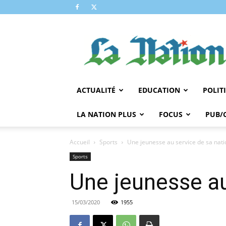
LA
NATION
ACTUALITÉ
EDUCATION
POLIT
LA NATION PLUS
FOCUS
PUB/
Accueil
Sports
Une jeunesse au service de sa nati
Sports
Une jeunesse au
15/03/2020
1955