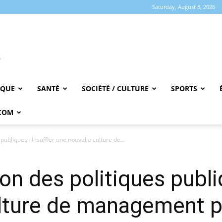
Saturday, August 8, 2026
IQUE
SANTÉ
SOCIÉTÉ / CULTURE
SPORTS
COM
 publiques : Insuffler une nouvelle culture de...
ion des politiques publiq
ulture de management p