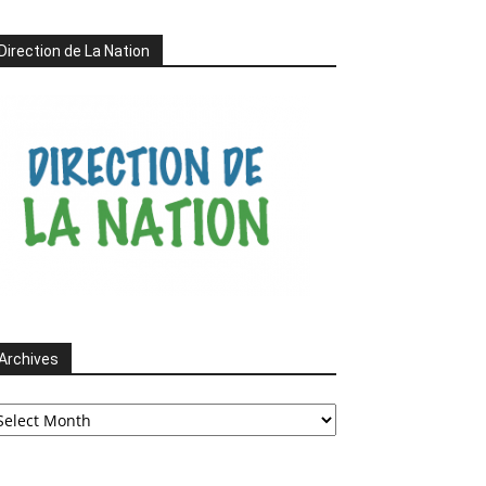
Direction de La Nation
Archives
chives