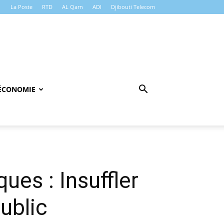
La Poste
RTD
AL Qarn
ADI
Djibouti Telecom
ÉCONOMIE
ues : Insuffler
ublic