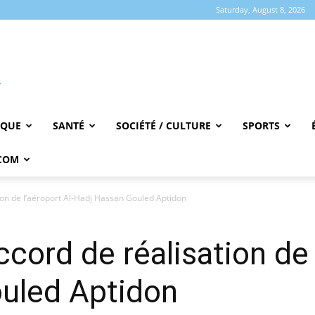
Saturday, August 8, 2026
IQUE
SANTÉ
SOCIÉTÉ / CULTURE
SPORTS
COM
tion de l’aéroport Al-Hadj Hassan Gouled Aptidon
ccord de réalisation de 
uled Aptidon