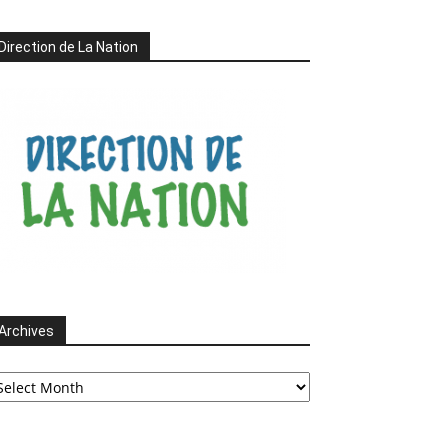
Direction de La Nation
Archives
chives