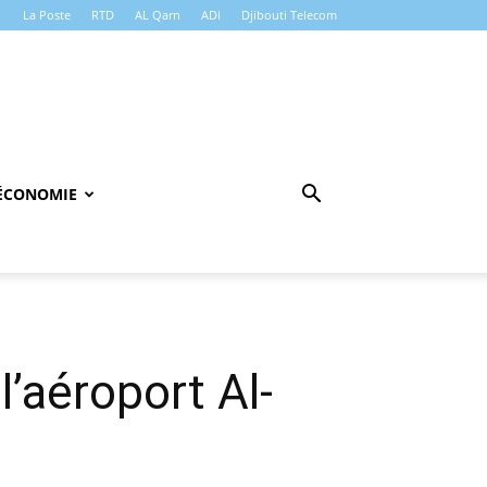
La Poste
RTD
AL Qarn
ADI
Djibouti Telecom
ÉCONOMIE
l’aéroport Al-