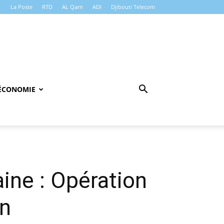
La Poste
RTD
AL Qarn
ADI
Djibouti Telecom
ÉCONOMIE
ine : Opération
in