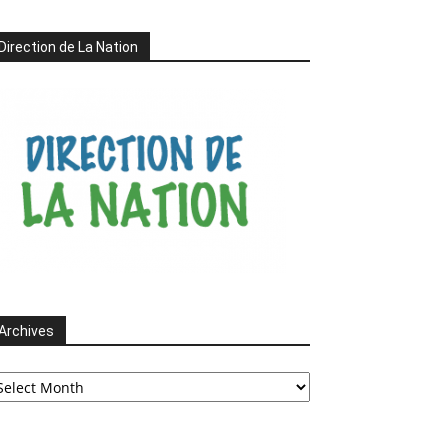
Direction de La Nation
Archives
chives