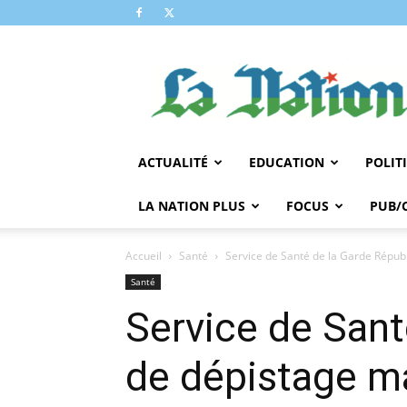
LA
NATION
ACTUALITÉ
EDUCATION
POLIT
LA NATION PLUS
FOCUS
PUB/
Accueil
Santé
Service de Santé de la Garde Républ
Santé
Service de Sant
de dépistage m