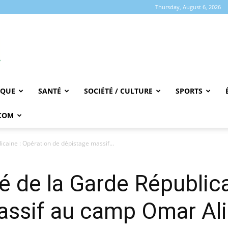
Thursday, August 6, 2026
IQUE
SANTÉ
SOCIÉTÉ / CULTURE
SPORTS
COM
icaine : Opération de dépistage massif...
é de la Garde Républica
assif au camp Omar Al