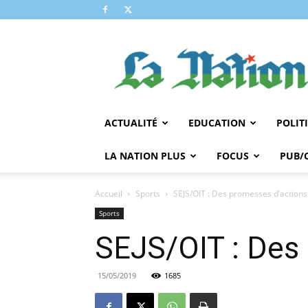
LA
NATION
ACTUALITÉ
EDUCATION
POLIT
LA NATION PLUS
FOCUS
PUB/
Accueil
Sports
SEJS/OIT : Des promesses d’actions
Sports
SEJS/OIT : Des 
15/05/2019
1685