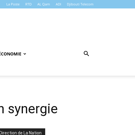
La Poste
RTD
AL Qarn
ADI
Djibouti Telecom
ÉCONOMIE
n synergie
Direction de La Nation