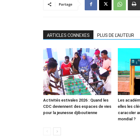
Partage
ARTICLES CONNEXES
PLUS DE L'AUTEUR
Activités estivales 2026 : Quand les
Les académi
CDC deviennent des espaces de vies
elles les cl
pour la jeunesse djiboutienne
caracoler a
mondial ?