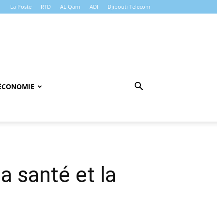
La Poste
RTD
AL Qarn
ADI
Djibouti Telecom
ÉCONOMIE
a santé et la