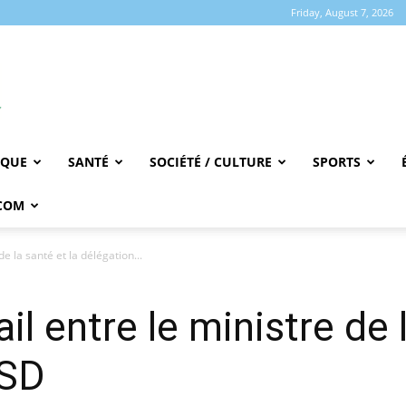
Friday, August 7, 2026
IQUE
SANTÉ
SOCIÉTÉ / CULTURE
SPORTS
COM
e la santé et la délégation...
il entre le ministre de l
FSD