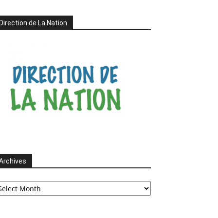
Direction de La Nation
Archives
chives