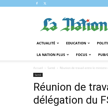
LA
NATION
ACTUALITÉ
EDUCATION
POLIT
LA NATION PLUS
FOCUS
PUB/
Accueil
Santé
Réunion de travail entre le ministre d
Santé
Réunion de trava
délégation du 