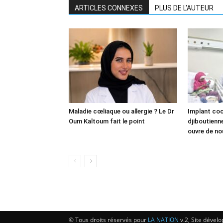
ARTICLES CONNEXES
PLUS DE L'AUTEUR
Maladie cœliaque ou allergie ? Le Dr
Implant coch
Oum Kaltoum fait le point
djiboutienne
ouvre de no
© Tous droits réservés pour
LA NATION
v.2, Site dével