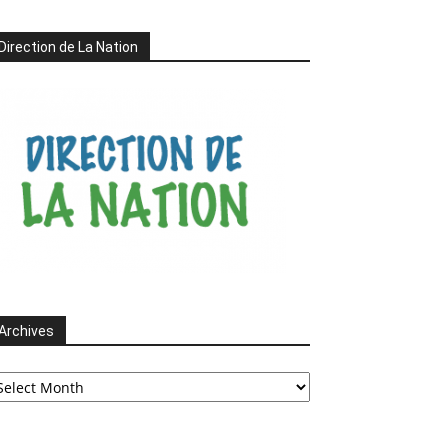
Direction de La Nation
Archives
chives