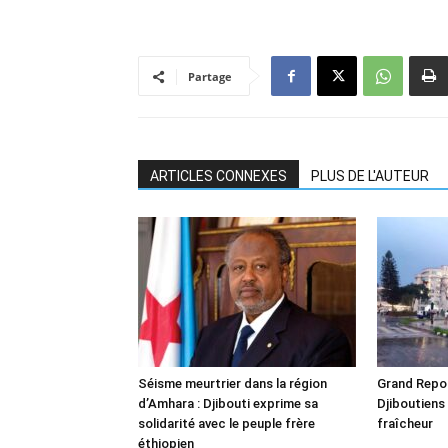
Partage
ARTICLES CONNEXES
PLUS DE L'AUTEUR
Séisme meurtrier dans la région
Grand Repor
d’Amhara : Djibouti exprime sa
Djiboutiens
solidarité avec le peuple frère
fraîcheur
éthiopien