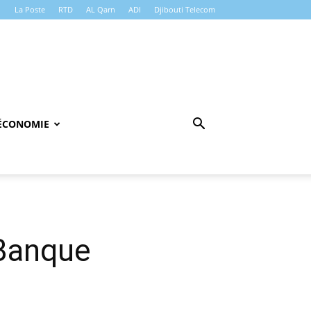
La Poste
RTD
AL Qarn
ADI
Djibouti Telecom
ÉCONOMIE
 Banque