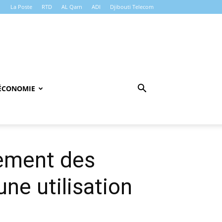
La Poste
RTD
AL Qarn
ADI
Djibouti Telecom
ÉCONOMIE
pement des
une utilisation