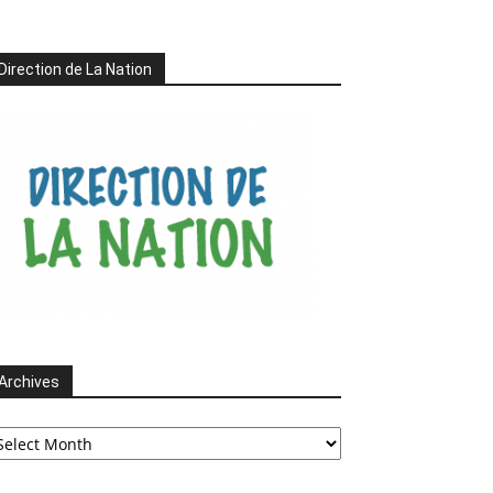
Direction de La Nation
Archives
chives