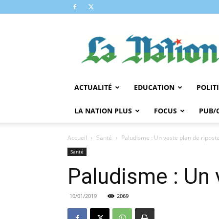
LA
NATION
ACTUALITÉ
EDUCATION
POLIT
LA NATION PLUS
FOCUS
PUB/
Accueil
Santé
Paludisme : Un vaste plan de ripost
Santé
Paludisme : Un 
10/01/2019
2069