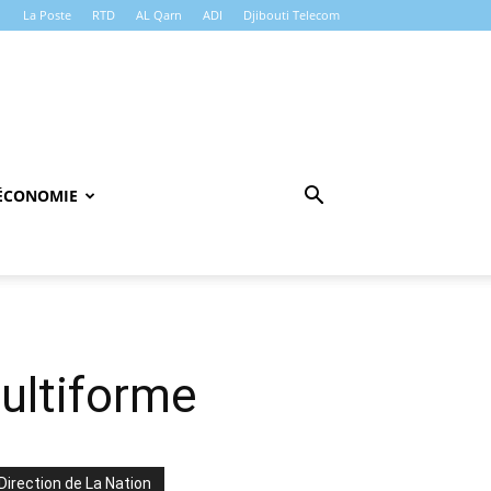
La Poste
RTD
AL Qarn
ADI
Djibouti Telecom
ÉCONOMIE
multiforme
Direction de La Nation