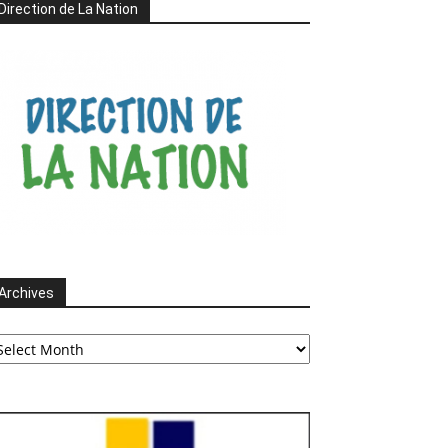
Direction de La Nation
Archives
chives