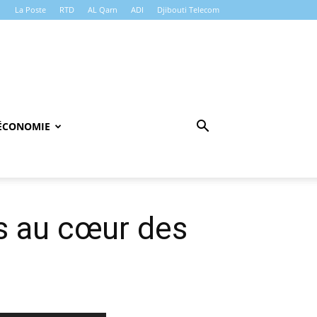
La Poste
RTD
AL Qarn
ADI
Djibouti Telecom
ÉCONOMIE
s au cœur des