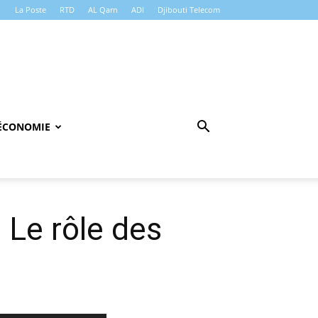
La Poste
RTD
AL Qarn
ADI
Djibouti Telecom
ÉCONOMIE
: Le rôle des