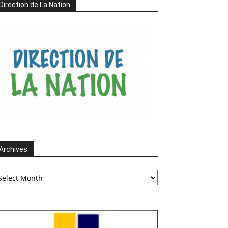
Direction de La Nation
Archives
chives