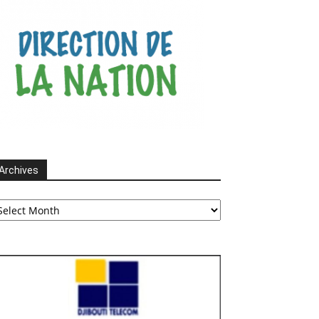
Archives
chives