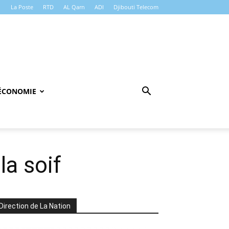
La Poste
RTD
AL Qarn
ADI
Djibouti Telecom
ÉCONOMIE
la soif
Direction de La Nation