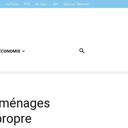
La Poste
RTD
AL Qarn
ADI
Djibouti Telecom
ÉCONOMIE
x ménages
propre