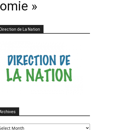
nomie »
Direction de La Nation
Archives
chives