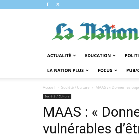
LA
NATION
ACTUALITÉ
EDUCATION
POLIT
LA NATION PLUS
FOCUS
PUB/
Accueil
Société / Culture
MAAS : « Donner les oppo
Société / Culture
MAAS : « Donne
vulnérables d’êt