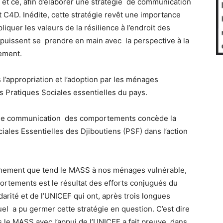
 et ce, afin d’élaborer une stratégie de communication
D. Inédite, cette stratégie revêt une importance
iquer les valeurs de la résilience à l’endroit des
puissent se prendre en main avec la perspective à la
gement.
l’appropriation et l’adoption par les ménages
 Pratiques Sociales essentielles du pays.
ie de communication des comportements concède la
iales Essentielles des Djiboutiens (PSF) dans l’action
nement que tend le MASS à nos ménages vulnérable,
rtements est le résultat des efforts conjugués du
darité et de l’UNICEF qui ont, après trois longues
 a pu germer cette stratégie en question. C’est dire
s le MASS avec l’appui de l’UNICEF a fait preuve dans