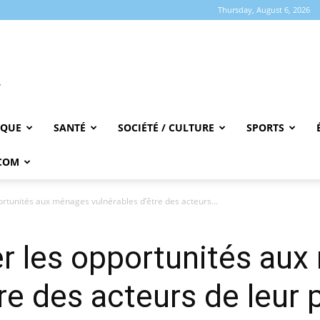
Thursday, August 6, 2026
IQUE
SANTÉ
SOCIÉTÉ / CULTURE
SPORTS
COM
rtunités aux ménages vulnérables d’être des acteurs...
r les opportunités au
re des acteurs de leur 