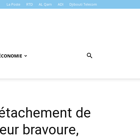
La Poste
RTD
AL Qarn
ADI
Djibouti Telecom
ÉCONOMIE
détachement de
eur bravoure,