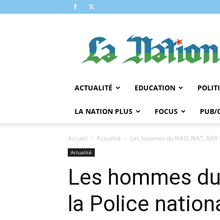
LA
NATION
ACTUALITÉ
EDUCATION
POLIT
LA NATION PLUS
FOCUS
PUB/
Accueil
Actualité
Les hommes du RIAO, RIAT, RAR 1 
Actualité
Les hommes du 
la Police natio