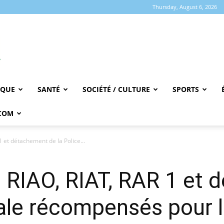
Thursday, August 6, 2026
IQUE
SANTÉ
SOCIÉTÉ / CULTURE
SPORTS
COM
et détachement de la Police...
RIAO, RIAT, RAR 1 et 
nale récompensés pour l