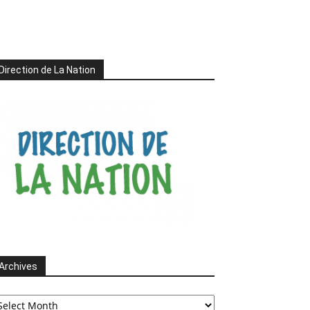
Direction de La Nation
Archives
chives