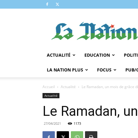
LA
NATION
ACTUALITÉ
EDUCATION
POLIT
LA NATION PLUS
FOCUS
PUB/
Accueil
Actualité
Le Ramadan, un mois de grâce d
Actualité
Le Ramadan, un
27/04/2021
1173