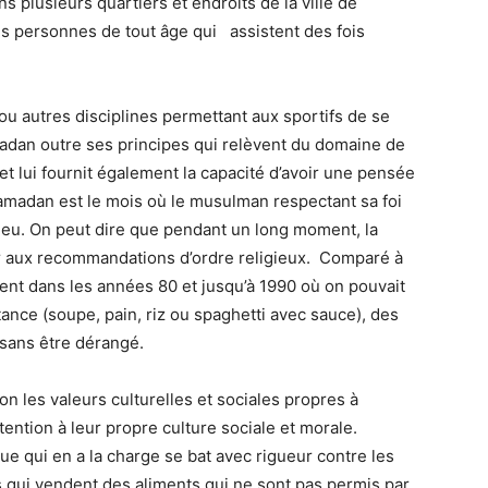
s plusieurs quartiers et endroits de la ville de
es personnes de tout âge qui assistent des fois
ou autres disciplines permettant aux sportifs de se
adan outre ses principes qui relèvent du domaine de
 et lui fournit également la capacité d’avoir une pensée
ramadan est le mois où le musulman respectant sa foi
u. On peut dire que pendant un long moment, la
r aux recommandations d’ordre religieux. Comparé à
ent dans les années 80 et jusqu’à 1990 où on pouvait
tance (soupe, pain, riz ou spaghetti avec sauce), des
r sans être dérangé.
n les valeurs culturelles et sociales propres à
tention à leur propre culture sociale et morale.
que qui en a la charge se bat avec rigueur contre les
 qui vendent des aliments qui ne sont pas permis par