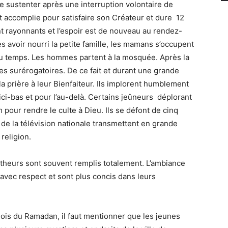
se sustenter après une interruption volontaire de
st accomplie pour satisfaire son Créateur et dure 12
nt rayonnants et l’espoir est de nouveau au rendez-
s avoir nourri la petite famille, les mamans s’occupent
du temps. Les hommes partent à la mosquée. Après la
ères surérogatoires. De ce fait et durant une grande
r la prière à leur Bienfaiteur. Ils implorent humblement
’ici-bas et pour l’au-delà. Certains jeûneurs déplorant
 pour rendre le culte à Dieu. Ils se défont de cinq
 de la télévision nationale transmettent en grande
 religion.
atheurs sont souvent remplis totalement. L’ambiance
 avec respect et sont plus concis dans leurs
 mois du Ramadan, il faut mentionner que les jeunes