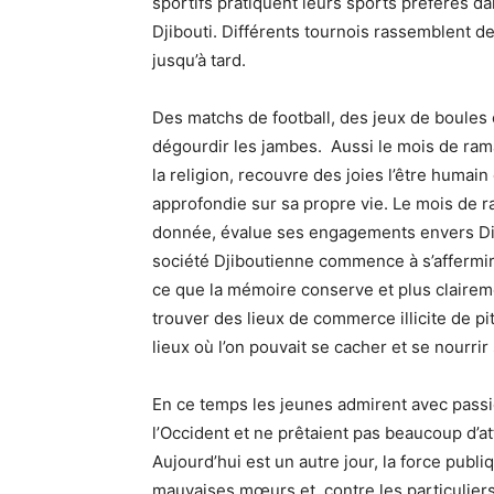
sportifs pratiquent leurs sports préférés dan
Djibouti. Différents tournois rassemblent d
jusqu’à tard.
Des matchs de football, des jeux de boules 
dégourdir les jambes. Aussi le mois de ram
la religion, recouvre des joies l’être humain
approfondie sur sa propre vie. Le mois de 
donnée, évalue ses engagements envers Die
société Djiboutienne commence à s’affermi
ce que la mémoire conserve et plus clairem
trouver des lieux de commerce illicite de pi
lieux où l’on pouvait se cacher et se nourri
En ce temps les jeunes admirent avec passio
l’Occident et ne prêtaient pas beaucoup d’at
Aujourd’hui est un autre jour, la force publi
mauvaises mœurs et contre les particuliers