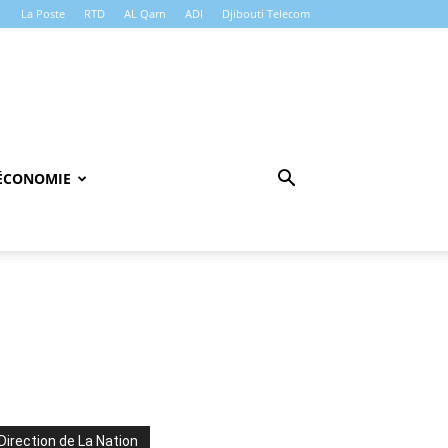
La Poste
RTD
AL Qarn
ADI
Djibouti Telecom
ÉCONOMIE
Direction de La Nation