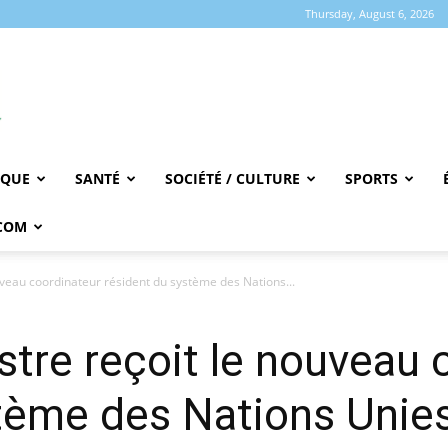
Thursday, August 6, 2026
IQUE
SANTÉ
SOCIÉTÉ / CULTURE
SPORTS
COM
uveau coordinateur résident du système des Nations...
stre reçoit le nouveau 
tème des Nations Unies