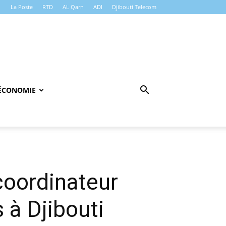
La Poste
RTD
AL Qarn
ADI
Djibouti Telecom
ÉCONOMIE
coordinateur
 à Djibouti