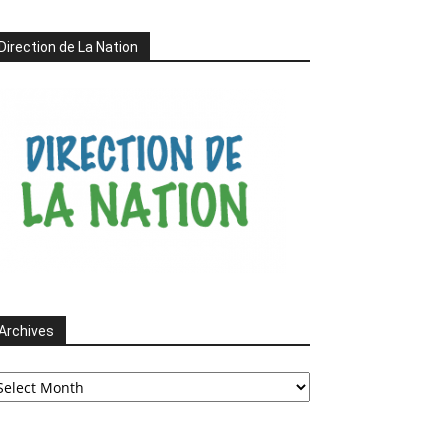
Direction de La Nation
Archives
chives