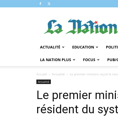
LA
NATION
ACTUALITÉ
EDUCATION
POLIT
LA NATION PLUS
FOCUS
PUB/
Accueil
Actualité
Le premier ministre reçoit le no
Actualité
Le premier mini
résident du sys