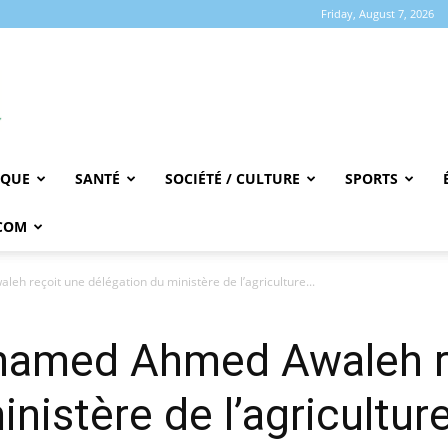
Friday, August 7, 2026
IQUE
SANTÉ
SOCIÉTÉ / CULTURE
SPORTS
COM
h reçoit une délégation du ministère de l’agriculture...
hamed Ahmed Awaleh r
nistère de l’agricultur