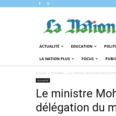
LA
NATION
ACTUALITÉ
EDUCATION
POLIT
LA NATION PLUS
FOCUS
PUB/
Accueil
Actualité
Le ministre Mohamed Ahmed Awale
Actualité
Le ministre Mo
délégation du mi