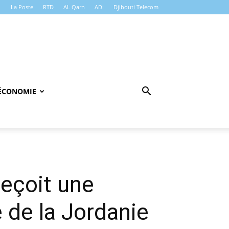
La Poste
RTD
AL Qarn
ADI
Djibouti Telecom
ÉCONOMIE
eçoit une
e de la Jordanie