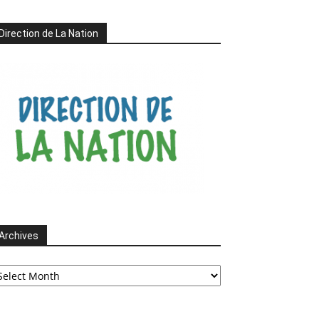
Direction de La Nation
Archives
chives