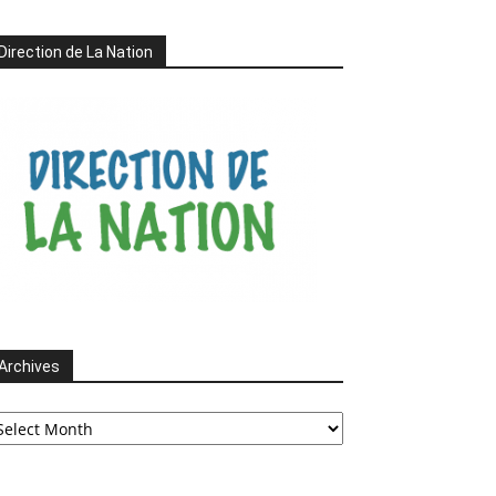
Direction de La Nation
Archives
chives