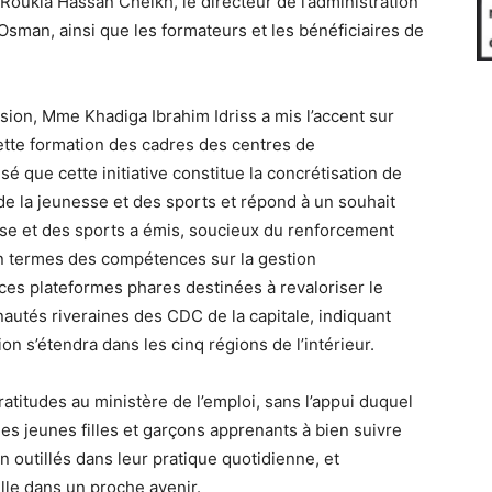
 Roukia Hassan Cheikh, le directeur de l’administration
Osman, ainsi que les formateurs et les bénéficiaires de
ion, Mme Khadiga Ibrahim Idriss a mis l’accent sur
cette formation des cadres des centres de
 que cette initiative constitue la concrétisation de
de la jeunesse et des sports et répond à un souhait
sse et des sports a émis, soucieux du renforcement
en termes des compétences sur la gestion
ces plateformes phares destinées à revaloriser le
utés riveraines des CDC de la capitale, indiquant
on s’étendra dans les cinq régions de l’intérieur.
titudes au ministère de l’emploi, sans l’appui duquel
é les jeunes filles et garçons apprenants à bien suivre
n outillés dans leur pratique quotidienne, et
le dans un proche avenir.