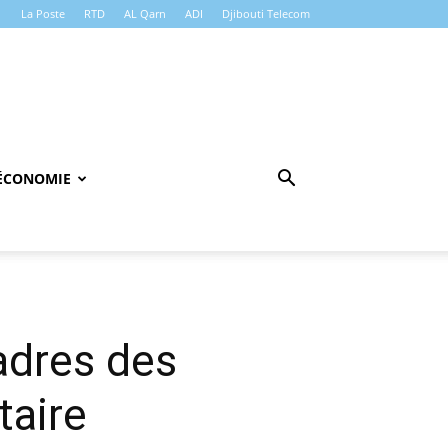
La Poste
RTD
AL Qarn
ADI
Djibouti Telecom
ÉCONOMIE
adres des
aire