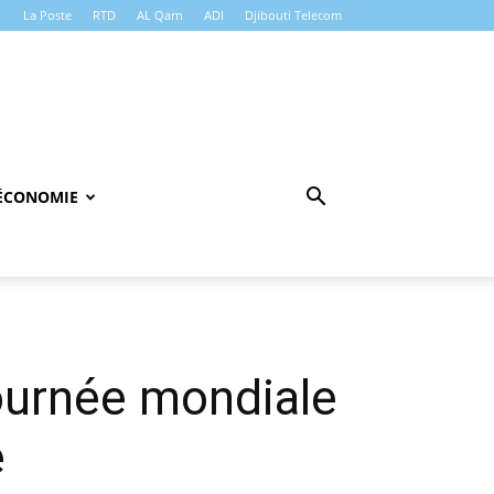
La Poste
RTD
AL Qarn
ADI
Djibouti Telecom
ÉCONOMIE
Journée mondiale
e