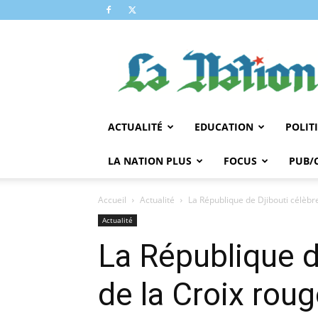
LA
NATION
ACTUALITÉ
EDUCATION
POLIT
LA NATION PLUS
FOCUS
PUB/
Accueil
Actualité
La République de Djibouti célèbre
Actualité
La République d
de la Croix rou