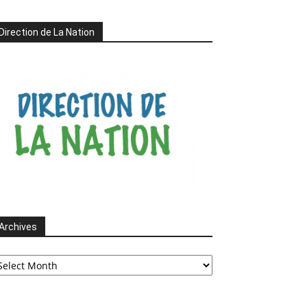
Direction de La Nation
Archives
chives