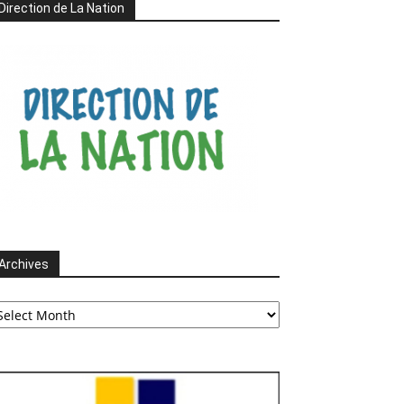
Direction de La Nation
Archives
chives