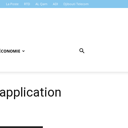
La Poste
RTD
AL Qarn
ADI
Djibouti Telecom
ÉCONOMIE
’application