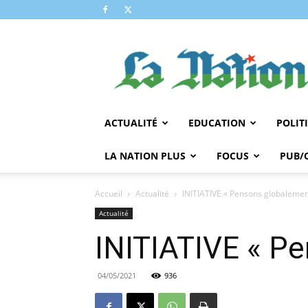
LA
NATION
ACTUALITÉ
EDUCATION
POLIT
LA NATION PLUS
FOCUS
PUB/
Accueil
Actualité
INITIATIVE « Pensons globalement
Actualité
INITIATIVE « Pe
04/05/2021
936