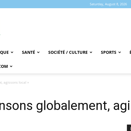
Saturday, August 8, 2026
IQUE
SANTÉ
SOCIÉTÉ / CULTURE
SPORTS
COM
, agissons local »
nsons globalement, agi