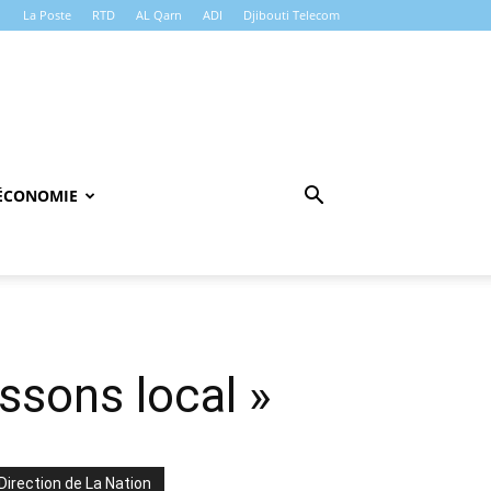
La Poste
RTD
AL Qarn
ADI
Djibouti Telecom
ÉCONOMIE
ssons local »
Direction de La Nation