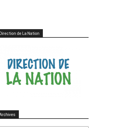
Direction de La Nation
Archives
chives