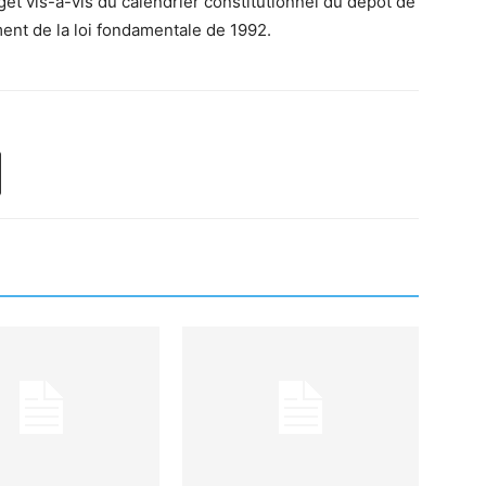
et vis-à-vis du calendrier constitutionnel du dépôt de
ment de la loi fondamentale de 1992.