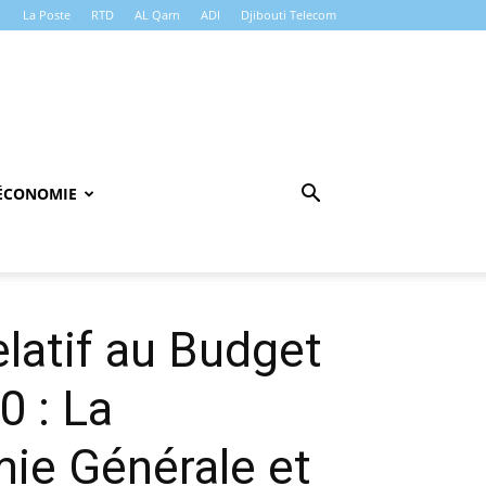
La Poste
RTD
AL Qarn
ADI
Djibouti Telecom
ÉCONOMIE
elatif au Budget
0 : La
ie Générale et