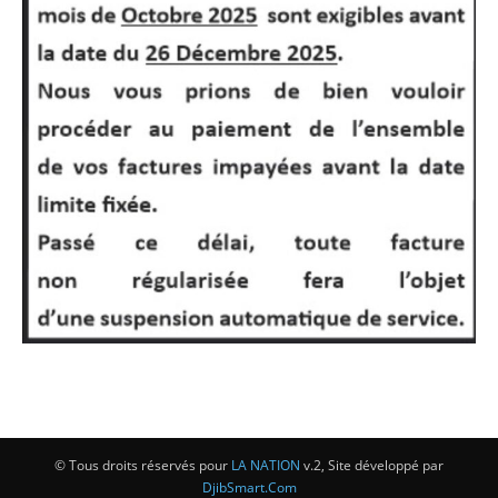
© Tous droits réservés pour
LA NATION
v.2, Site développé par
DjibSmart.Com