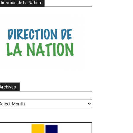
Direction de La Nation
Archives
chives