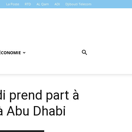
La Poste
RTD
AL Qarn
ADI
Djibouti Telecom
ÉCONOMIE
i prend part à
à Abu Dhabi