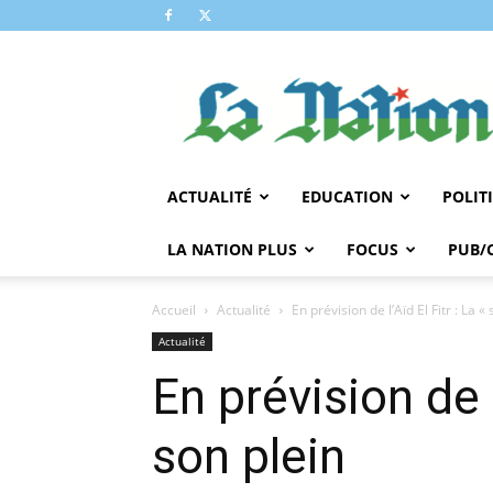
LA
NATION
ACTUALITÉ
EDUCATION
POLIT
LA NATION PLUS
FOCUS
PUB/
Accueil
Actualité
En prévision de l’Aïd El Fitr : La 
Actualité
En prévision de 
son plein