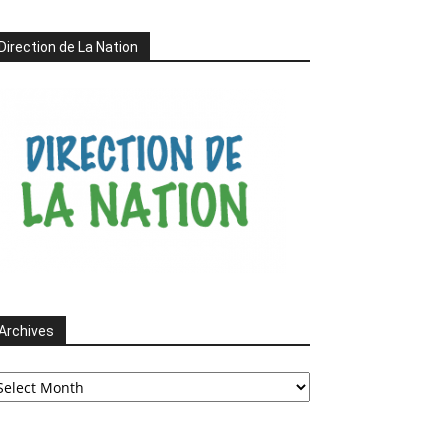
Direction de La Nation
Archives
chives