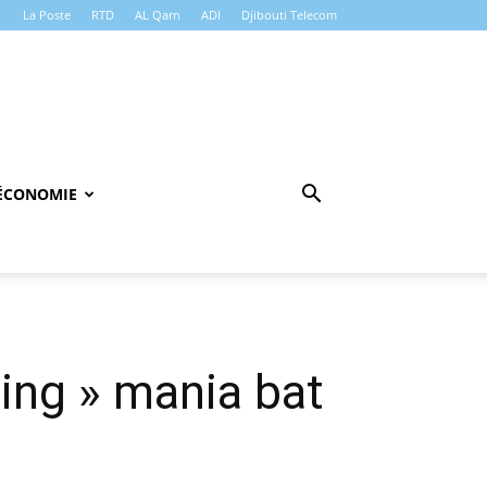
La Poste
RTD
AL Qarn
ADI
Djibouti Telecom
ÉCONOMIE
pping » mania bat