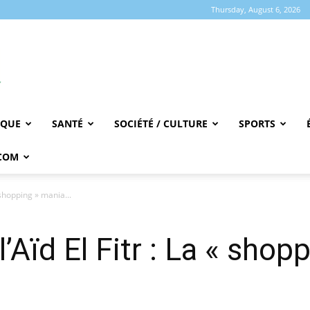
Thursday, August 6, 2026
IQUE
SANTÉ
SOCIÉTÉ / CULTURE
SPORTS
COM
« shopping » mania...
l’Aïd El Fitr : La « sho