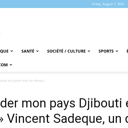
Friday, August 7, 2026
IQUE
SANTÉ
SOCIÉTÉ / CULTURE
SPORTS
COM
uti est pour moi un devoir...
der mon pays Djibouti 
 » Vincent Sadeque, un 