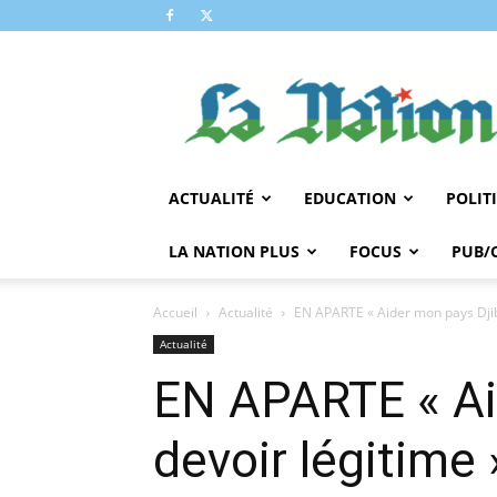
LA
NATION
ACTUALITÉ
EDUCATION
POLIT
LA NATION PLUS
FOCUS
PUB/
Accueil
Actualité
EN APARTE « Aider mon pays Djibo
Actualité
EN APARTE « Ai
devoir légitime