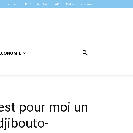
La Poste
RTD
AL Qarn
ADI
Djibouti Telecom
ÉCONOMIE
est pour moi un
djibouto-