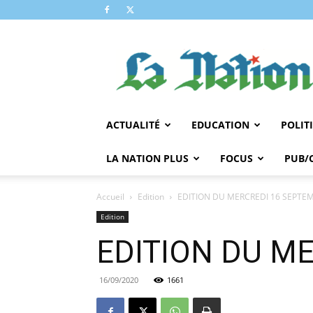
LA
NATION
ACTUALITÉ
EDUCATION
POLIT
LA NATION PLUS
FOCUS
PUB/
Accueil
Edition
EDITION DU MERCREDI 16 SEPTE
Edition
EDITION DU M
16/09/2020
1661