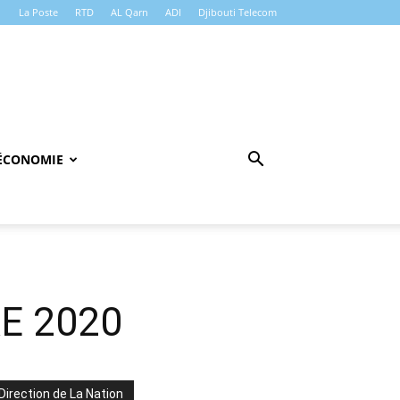
La Poste
RTD
AL Qarn
ADI
Djibouti Telecom
ÉCONOMIE
E 2020
Direction de La Nation