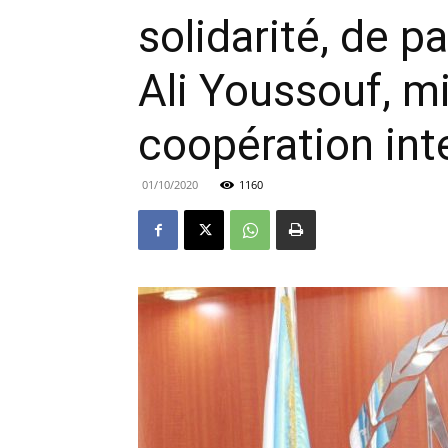
solidarité, de p
Ali Youssouf, mi
coopération int
01/10/2020
1160