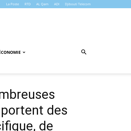
La Poste
RTD
AL Qarn
ADI
Djibouti Telecom
ÉCONOMIE
nombreuses
 portent des
fique, de