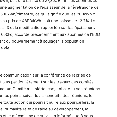
kWh, soit une baisse de 27,3%. Enfin, les abonnés au
 une augmentation de l’épaisseur de la 1èretranche de
 600kWh/bimestre, ce qui signifie que les 200kWh qui
s au prix de 48FD/kWh, soit une baisse de 12,7%. La
ial 3 et la modification apportée sur les épaisseurs
30 000Fdj accordé précédemment aux abonnés de l’EDD
ment du gouvernement à soulager la population
e vie.
une communication sur la conférence de reprise de
t plus particulièrement sur les travaux des comités
mmet un Comité ministériel conjoint a tenu ses réunions
 les points suivants : la conduite des réunions, le
e toute action qui pourrait nuire aux pourparlers, la
ce humanitaire et de l’aide au développement, la
 et le mécanisme de suivi. Il a informé que 3 sous-