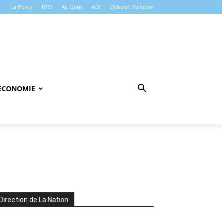
La Poste
RTD
AL Qarn
ADI
Djibouti Telecom
ÉCONOMIE
Direction de La Nation