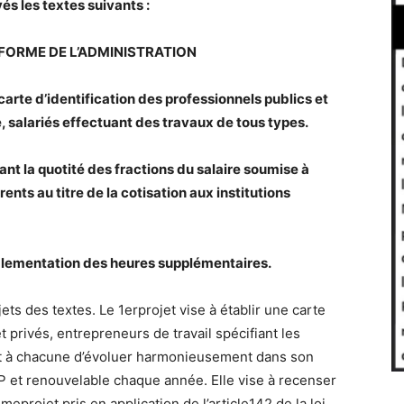
és les textes suivants :
ÉFORME DE L’ADMINISTRATION
 carte d’identification des professionnels publics et
, salariés effectuant des travaux de tous types.
nt la quotité des fractions du salaire soumise à
ents au titre de la cotisation aux institutions
églementation des heures supplémentaires.
jets des textes. Le 1erprojet vise à établir une carte
t privés, entrepreneurs de travail spécifiant les
et à chacune d’évoluer harmonieusement dans son
FIP et renouvelable chaque année. Elle vise à recenser
meprojet pris en application de l’article142 de la loi