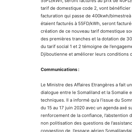
55FD/kWh, seront facturés au prix de 40FD/
tarif de domestique code 2, vont bénéficier
facturation qui passe de 400kwh/bimestreà
étaient facturés à 55FD/kWh, seront facturé
création de ce nouveau tarif domestique soc
des premières tranches et la dotation de 
du tarif social 1 et 2 témoigne de l’engage
Djiboutienne et améliorer leurs conditions d
Communications :
Le Ministre des Affaires Etrangères a fait 
dialogue entre le Somaliland et la Somalie e
techniques. Il a informé qu’a l’issue du So
du 15 au 17 juin 2020 avec un agenda axé sur
renforcement de la confiance, l’abstention d
non politisation des questions de l’assistan
congestion de l’espace aérien Somalilandais